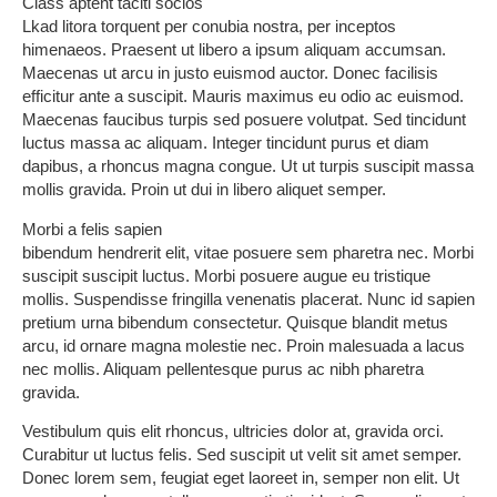
Class aptent taciti socios
Lkad litora torquent per conubia nostra, per inceptos
himenaeos. Praesent ut libero a ipsum aliquam accumsan.
Maecenas ut arcu in justo euismod auctor. Donec facilisis
efficitur ante a suscipit. Mauris maximus eu odio ac euismod.
Maecenas faucibus turpis sed posuere volutpat. Sed tincidunt
luctus massa ac aliquam. Integer tincidunt purus et diam
dapibus, a rhoncus magna congue. Ut ut turpis suscipit massa
mollis gravida. Proin ut dui in libero aliquet semper.
Morbi a felis sapien
bibendum hendrerit elit, vitae posuere sem pharetra nec. Morbi
suscipit suscipit luctus. Morbi posuere augue eu tristique
mollis. Suspendisse fringilla venenatis placerat. Nunc id sapien
pretium urna bibendum consectetur. Quisque blandit metus
arcu, id ornare magna molestie nec. Proin malesuada a lacus
nec mollis. Aliquam pellentesque purus ac nibh pharetra
gravida.
Vestibulum quis elit rhoncus, ultricies dolor at, gravida orci.
Curabitur ut luctus felis. Sed suscipit ut velit sit amet semper.
Donec lorem sem, feugiat eget laoreet in, semper non elit. Ut