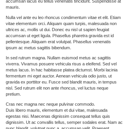
accumsan lacus eu tellus venenatis tincidunt. Suspendisse at
mauris.
Nulla vel ante eu leo rhoncus condimentum vitae et elit. Etiam
vitae elementum orci. Aliquam quam turpis, malesuada non
ultrices ac, mollis ut dui. Donec eu nisl ut sapien feugiat
accumsan ut eget ligula. Phasellus pharetra gravida est id
pellentesque. Aliquam erat volutpat. Phasellus venenatis
ipsum ac metus sagittis bibendum.
In sed rutrum magna. Nullam euismod metus ac sagittis
viverra. Vivamus posuere vehicula risus a eleifend. Sed vel
metus lacus. In hac habitasse platea dictumst. Morbi lacinia
fermentum mi eget auctor. Aenean vehicula odio justo, ut
gravida ex porttitor eu. Fusce sed blandit mauris, in tempus
nisl. Sed rutrum elit non ante rhoncus, vel luctus neque
pretium.
Cras nec magna nec neque pulvinar commodo.
Duis libero mauris, elementum et dui vitae, malesuada
egestas nisi. Maecenas dignissim consequat tellus quis
dignissim. Ut ac convallis tellus, semper sodales erat. Nam ac
nunc blandit, volutpat nunc a, accumsan velit. Praesent